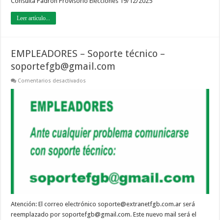
Consulta Padrón Provisorio Elecciones 19/12/2025
Leer artículo...
EMPLEADORES – Soporte técnico –
soportefgb@gmail.com
en
Comentarios desactivados
EMPLEADORES
–
Soporte
técnico
–
soportefgb@gmail.com
Atención: El correo electrónico soporte@extranetfgb.com.ar será
reemplazado por soportefgb@gmail.com. Este nuevo mail será el