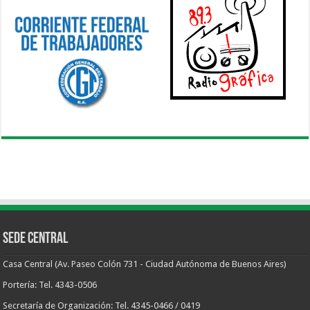
Sede Central
Casa Central (Av. Paseo Colón 731 - Ciudad Autónoma de Buenos Aires)
Portería: Tel. 4343-0506
Secretaría de Organización: Tel. 4345-0466 / 0419