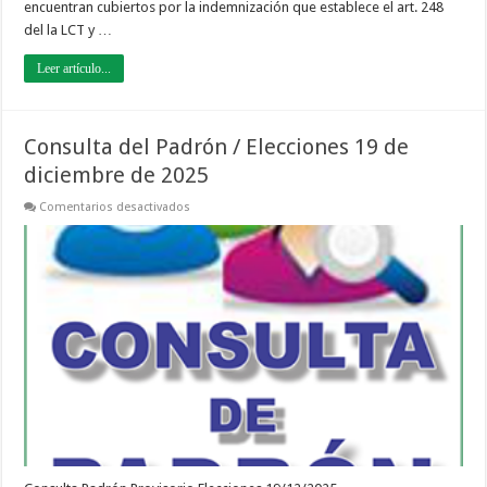
encuentran cubiertos por la indemnización que establece el art. 248
del la LCT y …
Leer artículo...
Consulta del Padrón / Elecciones 19 de
diciembre de 2025
en
Comentarios desactivados
Consulta
del
Padrón
/
Elecciones
19
de
diciembre
de
2025