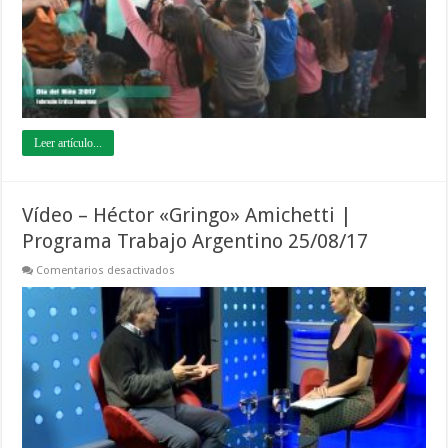
Leer artículo...
Vídeo – Héctor «Gringo» Amichetti |
Programa Trabajo Argentino 25/08/17
en
Comentarios desactivados
Vídeo
–
Héctor
«Gringo»
Amichetti
|
Programa
Trabajo
Argentino
25/08/17