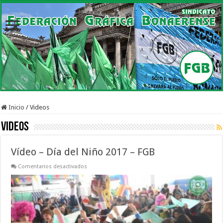
Inicio
/
Videos
Videos
Vídeo – Día del Niño 2017 – FGB
en
Comentarios desactivados
Vídeo
–
Día
del
Niño
2017
–
FGB