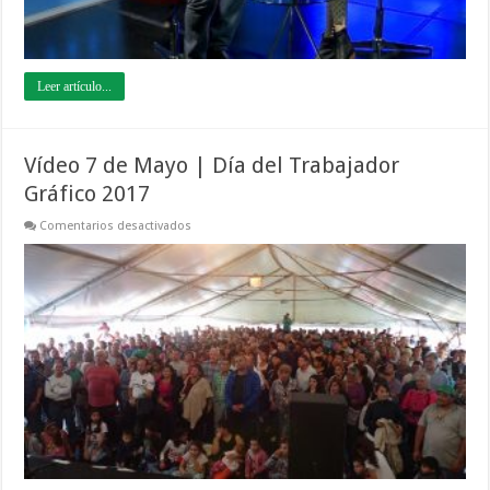
Leer artículo...
Vídeo 7 de Mayo | Día del Trabajador
Gráfico 2017
en
Comentarios desactivados
Vídeo
7
de
Mayo
|
Día
del
Trabajador
Gráfico
2017