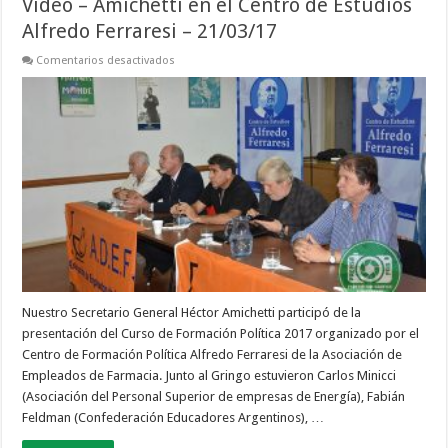
Vídeo – Amichetti en el Centro de Estudios
Alfredo Ferraresi – 21/03/17
en
Comentarios desactivados
Vídeo
–
Amichetti
en
el
Centro
de
Estudios
Alfredo
Ferraresi
–
21/03/17
Nuestro Secretario General Héctor Amichetti participó de la
presentación del Curso de Formación Política 2017 organizado por el
Centro de Formación Política Alfredo Ferraresi de la Asociación de
Empleados de Farmacia. Junto al Gringo estuvieron Carlos Minicci
(Asociación del Personal Superior de empresas de Energía), Fabián
Feldman (Confederación Educadores Argentinos), …