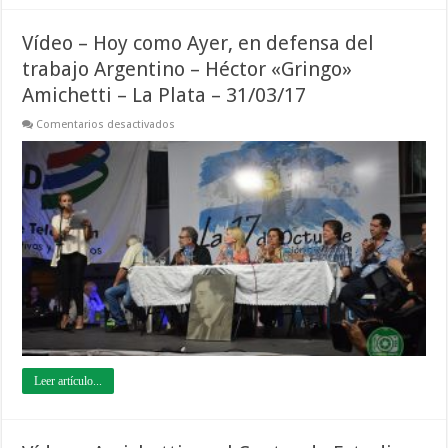
Vídeo – Hoy como Ayer, en defensa del
trabajo Argentino – Héctor «Gringo»
Amichetti – La Plata – 31/03/17
en
Comentarios desactivados
Vídeo
–
Hoy
como
Ayer,
en
defensa
del
trabajo
Argentino
–
Héctor
«Gringo»
Amichetti
–
La
Plata
–
31/03/17
Leer artículo...