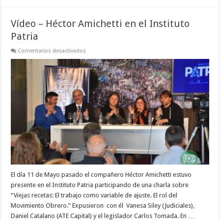
Vídeo – Héctor Amichetti en el Instituto
Patria
en
Comentarios desactivados
Vídeo
–
Héctor
Amichetti
en
el
Instituto
Patria
El día 11 de Mayo pasado el compañero Héctor Amichetti estuvo
presente en el Instituto Patria participando de una charla sobre
“Viejas recetas: El trabajo como variable de ajuste. El rol del
Movimiento Obrero.” Expusieron con él Vanesa Siley (Judiciales),
Daniel Catalano (ATE Capital) y el legislador Carlos Tomada. En …