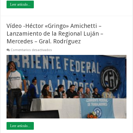
Leer artículo...
Vídeo -Héctor «Gringo» Amichetti –
Lanzamiento de la Regional Luján –
Mercedes – Gral. Rodríguez
en
Comentarios desactivados
Vídeo
-
Héctor
«Gringo»
Amichetti
–
Lanzamiento
de
la
Regional
Luján
–
Mercedes
–
Gral.
Rodríguez
Leer artículo...