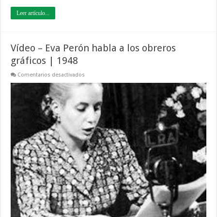
Leer artículo...
Vídeo – Eva Perón habla a los obreros
gráficos | 1948
en
Comentarios desactivados
Vídeo
–
Eva
Perón
habla
a
los
obreros
gráficos
|
1948