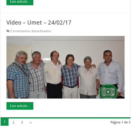
Leer artículo...
Vídeo – Umet – 24/02/17
en
Comentarios desactivados
Vídeo
–
Umet
–
24/02/17
Leer artículo...
1
2
3
»
Página 1 de 3