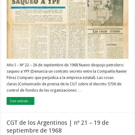
los
Argentinos
|
nº
22
–
26
de
septiembre
de
1968
Año I – Nº 22 – 26 de septiembre de 1968 Nuevo despojo petrolero:
saqueo a YPF (Denuncia un contrato secreto entre la Compañía Navier
Pérez Companc que perjudica a la empresa estatal). Las cosas
claras (Comunicado de prensa de la CGT sobre el decreto 5736 de
control de fondos de las organizaciones …
Leer artículo...
CGT de los Argentinos | nº 21 – 19 de
septiembre de 1968