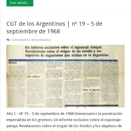
Leer artículo...
CGT de los Argentinos | nº 19 – 5 de
septiembre de 1968
en
Comentarios desactivados
CGT
de
los
Argentinos
|
nº
19
–
5
de
septiembre
de
1968
Año I – Nº 19 – 5 de septiembre de 1968 Denunciamos la penetración
imperialista en los gremios. Un informe exclusivo sobre el espionaje
yanqui. Revelaciones sobre el origen de los fondos y los objetivos de