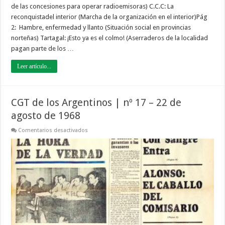
de las concesiones para operar radioemisoras) C.C.C: La
reconquistadel interior (Marcha de la organización en el interior)Pág
2: Hambre, enfermedad y llanto (Situación social en provincias
norteñas) Tartagal: ¡Esto ya es el colmo! (Aserraderos de la localidad
pagan parte de los …
Leer artículo...
CGT de los Argentinos | nº 17 – 22 de
agosto de 1968
en
Comentarios desactivados
CGT
de
los
Argentinos
|
nº
17
–
22
de
agosto
de
1968