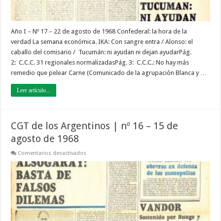
Año I – Nº 17 – 22 de agosto de 1968 Confederal: la hora de la
verdad La semana económica. IKA: Con sangre entra / Alonso: el
caballo del comisario / Tucumán: ni ayudan ni dejan ayudarPág.
2: C.C.C. 31 regionales normalizadasPág. 3: C.C.C.: No hay más
remedio que pelear Carne (Comunicado de la agrupación Blanca y …
Leer artículo...
CGT de los Argentinos | nº 16 – 15 de
agosto de 1968
en
Comentarios desactivados
CGT
de
los
Argentinos
|
nº
16
–
15
de