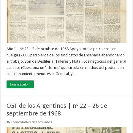
23
–
3
de
octubre
de
1968
Año I – Nº 23 – 3 de octubre de 1968 Apoyo total a petroleros en
huelga (7.000 petroleros de los sindicatos de Ensenada abandonaron
el trabajo. Son de Destilería, Talleres y Flota). Los negocios del general
Lanusse (Cuestiona un ‘informe’ que circula en medios del poder, con
cuestionamiento menores al General, y …
Leer artículo...
CGT de los Argentinos | nº 22 – 26 de
septiembre de 1968
en
Comentarios desactivados
CGT
de