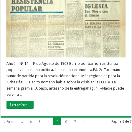
los
Argentinos
|
nº
14
–
1º
de
Agosto
de
1968
Año I – Nº 14 – 1º de Agosto de 1968 Barrio por barrio: resistencia
popular. La semana política. La semana económica.Pá. 2: Tucumán:
puntode partida para la revolución nacional.Más regionales para la
lucha.Pág. 3: Benito Romano habla sobre la crisis en la FOTIA. La
semana gremial. Alonso, artesano de la entregaPág. 4: «Nadie puede
servir a …
Leer artículo...
5
« First
...
«
3
4
6
7
»
Página 5 de 7