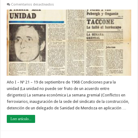
en
Comentarios desactivados
CGT
de
los
Argentinos
|
nº
21
–
19
de
septiembre
de
1968
Año I – Nº 21 – 19 de septiembre de 1968 Condiciones para la
unidad (La unidad no puede ser fruto de un acuerdo entre
dirigentes) La semana económica La semana gremial (Conflictos en
ferroviarios, inauguración de la sede del sindicato de la construcción,
detención de un delegado de Sanidad de Mendoza en aplicación …
Leer artículo...