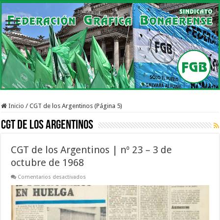
Inicio
/
CGT de los Argentinos (Página 5)
CGT de los Argentinos
CGT de los Argentinos | nº 23 – 3 de
octubre de 1968
en
Comentarios desactivados
CGT
de
los
Argentinos
|
nº