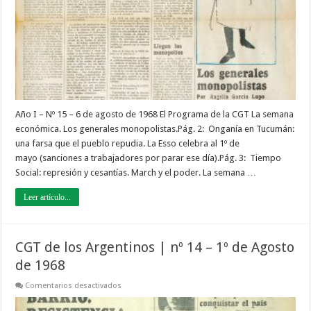
15
–
6
de
agosto
de
1968
Año I – Nº 15 – 6 de agosto de 1968 El Programa de la CGT La semana
económica. Los generales monopolistas.Pág. 2: Onganía en Tucumán:
una farsa que el pueblo repudia. La Esso celebra al 1º de
mayo (sanciones a trabajadores por parar ese día).Pág. 3: Tiempo
Social: represión y cesantías. March y el poder. La semana …
Leer artículo...
CGT de los Argentinos | nº 14 – 1º de Agosto
de 1968
en
Comentarios desactivados
CGT
de