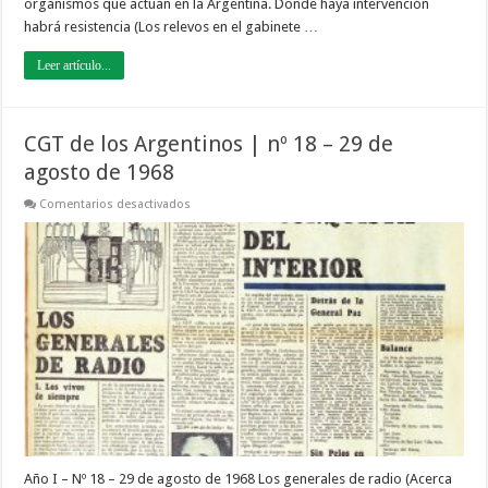
organismos que actúan en la Argentina. Donde haya intervención
habrá resistencia (Los relevos en el gabinete …
Leer artículo...
CGT de los Argentinos | nº 18 – 29 de
agosto de 1968
en
Comentarios desactivados
CGT
de
los
Argentinos
|
nº
18
–
29
de
agosto
de
1968
Año I – Nº 18 – 29 de agosto de 1968 Los generales de radio (Acerca