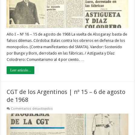
agosto
de
1968
Año I – Nº 16 – 15 de agosto de 1968 La vuelta de Alsogaray: basta de
falsos dilemas. Córdoba: Balas contra los obreros en defensa de los
monopolios. (Contra manifestantes del SMATA). Vandor: Sostenido
por Bunge y Born, derrotado en las fábricas. / Astigueta y Díaz
Colodrero: Comunitarismo al 4 por ciento. …
Leer artículo...
CGT de los Argentinos | nº 15 – 6 de agosto
de 1968
en
Comentarios desactivados
CGT
de
los
Argentinos
|
nº