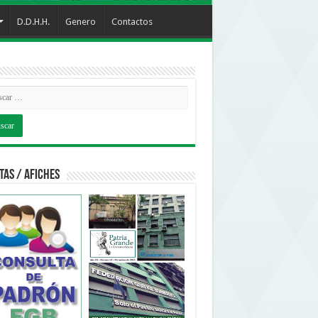
D.D.H.H.
Genero
Contactos
tas / Afiches