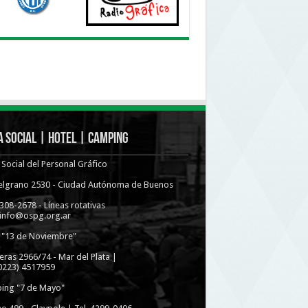
 Social | Hotel | Camping
Social del Personal Gráfico
Belgrano 2530 - Ciudad Autónoma de Buenos
4308-2678 - Líneas rotativas
 info@ospg.org.ar
 "13 de Noviembre"
eras 2966/74 - Mar del Plata |
(0223) 4517959
ing "7 de Mayo"