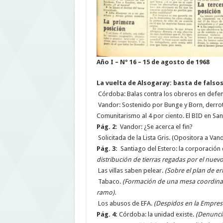
Año I – Nº 16 – 15 de agosto de 1968
La vuelta de Alsogaray: basta de falsos
Córdoba: Balas contra los obreros en defe
Vandor: Sostenido por Bunge y Born, derrota
Comunitarismo al 4 por ciento. El BID en Sant
Pág. 2
:
Vandor: ¿Se acerca el fin?
Solicitada de la Lista Gris. (Opositora a Vand
Pág. 3:
Santiago del Estero: la corporación 
distribución de tierras regadas por el nue
Las villas saben pelear.
(Sobre el plan de err
Tabaco.
(Formación de una mesa coordinado
ramo).
Los abusos de EFA.
(Despidos en la Empresa 
Pág. 4:
Córdoba: la unidad existe.
(Denuncia