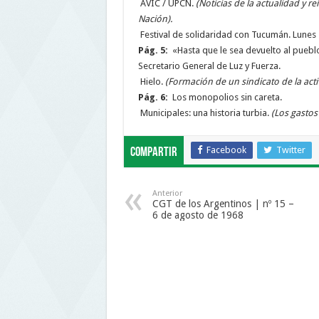
AVIC / UPCN.
(Noticias de la actualidad y re
Nación).
Festival de solidaridad con Tucumán. Lunes 1
Pág. 5:
«Hasta que le sea devuelto al puebl
Secretario General de Luz y Fuerza.
Hielo.
(Formación de un sindicato de la acti
Pág. 6:
Los monopolios sin careta.
Municipales: una historia turbia.
(Los gastos
Facebook
Twitter
Compartir
Anterior
CGT de los Argentinos | nº 15 –
6 de agosto de 1968