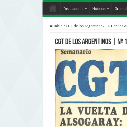
Institucional
Noticias
Gremia
Inicio
/
CGT de los Argentinos
/
CGT de los A
CGT de los Argentinos | nº 