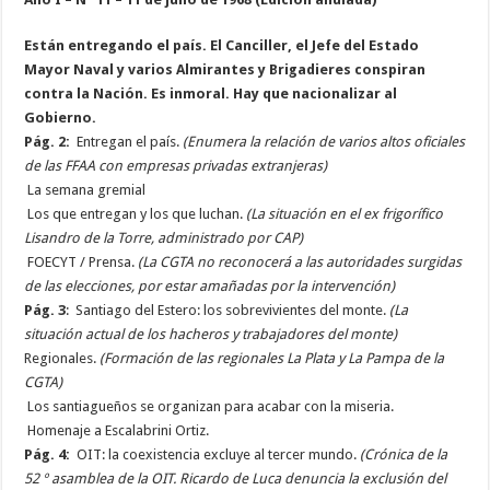
Están entregando el país. El Canciller, el Jefe del Estado
Mayor Naval y varios Almirantes y Brigadieres conspiran
contra la Nación. Es inmoral. Hay que nacionalizar al
Gobierno.
Pág. 2:
Entregan el país.
(Enumera la relación de varios altos oficiales
de las FFAA con empresas privadas extranjeras)
La semana gremial
Los que entregan y los que luchan.
(La situación en el ex frigorífico
Lisandro de la Torre, administrado por CAP)
FOECYT / Prensa.
(La CGTA no reconocerá a las autoridades surgidas
de las elecciones, por estar amañadas por la intervención)
Pág. 3
: Santiago del Estero: los sobrevivientes del monte.
(La
situación actual de los hacheros y trabajadores del monte)
Regionales.
(Formación de las regionales La Plata y La Pampa de la
CGTA)
Los santiagueños se organizan para acabar con la miseria.
Homenaje a Escalabrini Ortiz.
Pág. 4:
OIT: la coexistencia excluye al tercer mundo.
(Crónica de la
52 º asamblea de la OIT. Ricardo de Luca denuncia la exclusión del