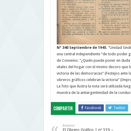
Nº 340 Septiembre de 1945.
“Unidad Sindic
una central independiente “de todo poder g
de Convenio. “¿Quién puede poner en duda el
vitales del hogar con el mismo decoro que l
victoria de las democracias” (Festejos ante l
obreros gráficos celebran la victoria” (Impr
La foto que ilustra la nota será utilizada l
muestra de la antiargentinidad de la conducci
Facebook
Twitter
Compartir
Anterior
El Obrero Gráfico | nº 339 –