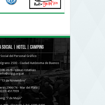
 Social | Hotel | Camping
Social del Personal Gráfico
Belgrano 2530 - Ciudad Autónoma de Buenos
4308-2678 - Líneas rotativas
 info@ospg.org.ar
 "13 de Noviembre"
eras 2966/74 - Mar del Plata |
(0223) 4517959
ing "7 de Mayo"