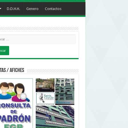
D.D.H.H.
Genero
Contactos
tas / Afiches