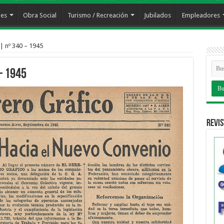
les
Obra Social
Turismo / Recreación
Jubilados
Empleadores
| nº 340 – 1945
– 1945
Revis