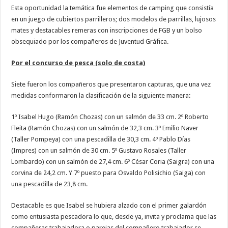
Esta oportunidad la temática fue elementos de camping que consistía
en un juego de cubiertos parrilleros; dos modelos de parrillas, lujosos
mates y destacables remeras con inscripciones de FGB y un bolso
obsequiado por los compañeros de Juventud Gráfica.
Por el concurso de pesca (solo de costa)
Siete fueron los compañeros que presentaron capturas, que una vez
medidas conformaron la clasificación de la siguiente manera:
1º Isabel Hugo (Ramón Chozas) con un salmón de 33 cm. 2º Roberto
Fleita (Ramón Chozas) con un salmón de 32,3 cm. 3º Emilio Naver
(Taller Pompeya) con una pescadilla de 30,3 cm. 4º Pablo Días
(Impres) con un salmón de 30 cm. 5º Gustavo Rosales (Taller
Lombardo) con un salmón de 27,4 cm. 6º César Coria (Saigra) con una
corvina de 24,2 cm. Y 7º puesto para Osvaldo Polisichio (Saiga) con
una pescadilla de 23,8 cm.
Destacable es que Isabel se hubiera alzado con el primer galardón
como entusiasta pescadora lo que, desde ya, invita y proclama que las
compañeras trabajadora o parejas del compañero trabajador se