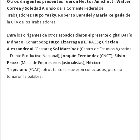
Otros dirigentes presentes fueron Héctor Amichetti
,
Walter
Correa
y
Soledad Alonso
de la Corriente Federal de
Trabajadores;
Hugo Yasky
,
Roberto Baradel
y
María Reigada
de
la CTA de los Trabajadores.
Entre los dirigentes de otros espacios dieron el presente digital
Darío
Mónaco
(Conarcoop);
Hugo Lizarraga
(FE.TRA.ES);
Cristian
Alessandroni
(Gestara);
Sol Martínez
(Centro de Estudios Agrarios
– Frente Productivo Nacional);
Joaquín Fernández
(CNCT);
Silvio
Prozzi
(Mesa de Empresarios Justicialistas);
Héctor
Tripiciano
(ENAC), otros tantos estuvieron conectados, pero no
tomaron la palabra.