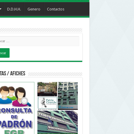
D.D.H.H.
Genero
Contactos
tas / Afiches