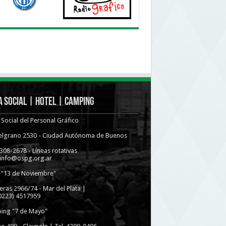
 Social | Hotel | Camping
Social del Personal Gráfico
Belgrano 2530 - Ciudad Autónoma de Buenos
4308-2678 - Líneas rotativas
 info@ospg.org.ar
 "13 de Noviembre"
eras 2966/74 - Mar del Plata |
(0223) 4517959
ing "7 de Mayo"