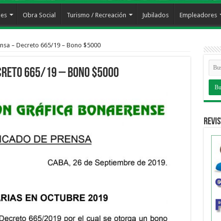
les
Obra Social
Turismo / Recreación
Jubilados
Empleadores
nsa – Decreto 665/19 – Bono $5000
creto 665/19 – Bono $5000
Revis