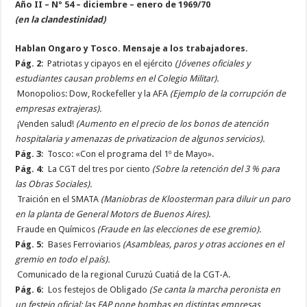
Año II – Nº 54 – diciembre – enero de 1969/70
(en la clandestinidad)
Hablan Ongaro y Tosco. Mensaje a los trabajadores.
Pág. 2
:
Patriotas y cipayos en el ejército
(Jóvenes oficiales y
estudiantes causan problems en el Colegio Militar).
Monopolios: Dow, Rockefeller y la AFA
(Ejemplo de la corrupción de
empresas extrajeras).
¡Venden salud!
(Aumento en el precio de los bonos de atención
hospitalaria y amenazas de privatizacion de algunos servicios).
Pág. 3
:
Tosco: «Con el programa del 1º de Mayo».
Pág. 4:
La CGT del tres por ciento
(Sobre la retención del 3 % para
las Obras Sociales).
Traición en el SMATA
(Maniobras de Kloosterman para diluir un paro
en la planta de General Motors de Buenos Aires)
.
Fraude en Químicos
(Fraude en las elecciones de ese gremio).
Pág. 5:
Bases Ferroviarios
(Asambleas, paros y otras acciones en el
gremio en todo el país).
Comunicado de la regional Curuzú Cuatiá de la CGT-A.
Pág. 6:
Los festejos de Obligado
(Se canta la marcha peronista en
un festejo oficial; las FAP pone bombas en distintas empresas