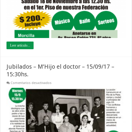
Leer artículo...
Jubilados – M’Hijo el doctor – 15/09/17 –
15:30hs.
en
Comentarios desactivados
Jubilados
–
M’Hijo
el
doctor
–
15/09/17
–
15:30hs.