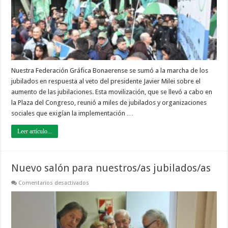
Nuestra Federación Gráfica Bonaerense se sumó a la marcha de los
jubilados en respuesta al veto del presidente Javier Milei sobre el
aumento de las jubilaciones. Esta movilización, que se llevó a cabo en
la Plaza del Congreso, reunió a miles de jubilados y organizaciones
sociales que exigían la implementación …
Leer artículo...
Nuevo salón para nuestros/as jubilados/as
en
Comentarios desactivados
Nuevo
salón
para
nuestros/as
jubilados/as