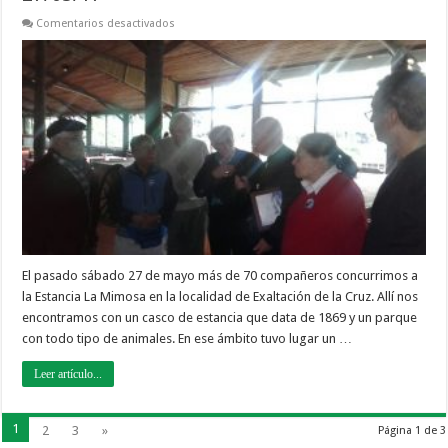
en
Comentarios desactivados
Estancia
La
Mimosa
–
Día
de
Campo
–
27/05/17
El pasado sábado 27 de mayo más de 70 compañeros concurrimos a
la Estancia La Mimosa en la localidad de Exaltación de la Cruz. Allí nos
encontramos con un casco de estancia que data de 1869 y un parque
con todo tipo de animales. En ese ámbito tuvo lugar un …
Leer artículo...
1
2
3
»
Página 1 de 3