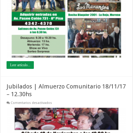
Día
de
Campo
en
Los
Naranjos
16/12/17
–
8.30
hs.
Leer artículo...
Jubilados | Almuerzo Comunitario 18/11/17
– 12.30hs
en
Comentarios desactivados
Jubilados
|
Almuerzo
Comunitario
18/11/17
–
12.30hs