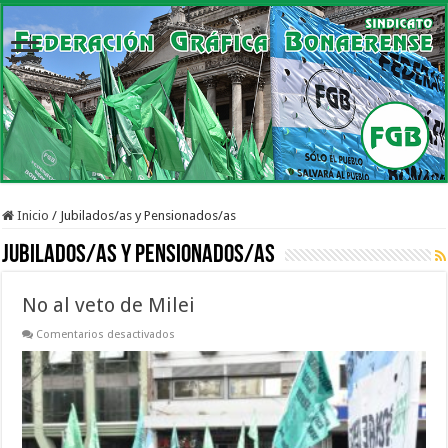
Inicio
/
Jubilados/as y Pensionados/as
Jubilados/as y Pensionados/as
No al veto de Milei
en
Comentarios desactivados
No
al
veto
de
Milei