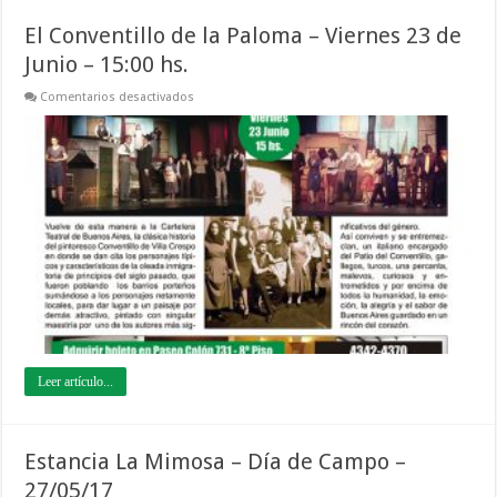
El Conventillo de la Paloma – Viernes 23 de
Junio – 15:00 hs.
en
Comentarios desactivados
El
Conventillo
de
la
Paloma
–
Viernes
23
de
Junio
–
15:00
hs.
Leer artículo...
Estancia La Mimosa – Día de Campo –
27/05/17