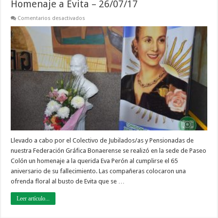
Homenaje a Evita – 26/07/17
en
Comentarios desactivados
Homenaje
a
Evita
–
26/07/17
Llevado a cabo por el Colectivo de Jubilados/as y Pensionadas de
nuestra Federación Gráfica Bonaerense se realizó en la sede de Paseo
Colón un homenaje a la querida Eva Perón al cumplirse el 65
aniversario de su fallecimiento. Las compañeras colocaron una
ofrenda floral al busto de Evita que se …
Leer artículo...