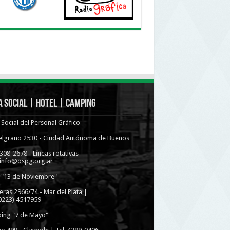
 Social | Hotel | Camping
Social del Personal Gráfico
Belgrano 2530 - Ciudad Autónoma de Buenos
4308-2678 - Líneas rotativas
 info@ospg.org.ar
 "13 de Noviembre"
eras 2966/74 - Mar del Plata |
(0223) 4517959
ing "7 de Mayo"