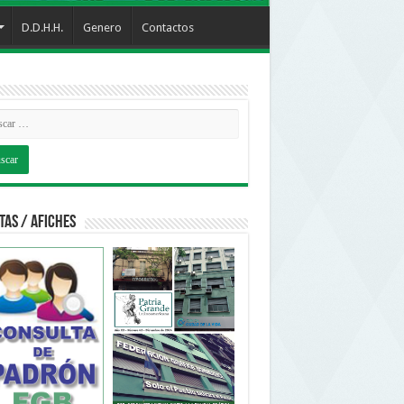
D.D.H.H.
Genero
Contactos
tas / Afiches