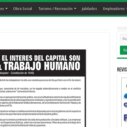
les
Obra Social
Turismo / Recreación
Jubilados
Empleadores
Revis