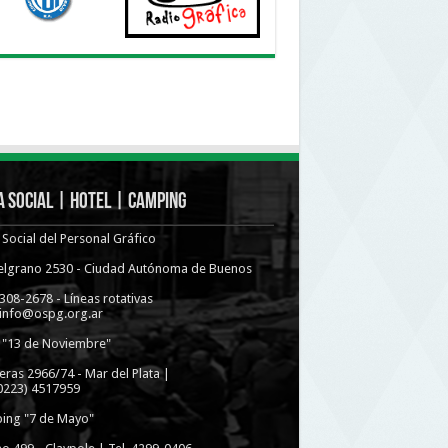
 Social | Hotel | Camping
Social del Personal Gráfico
Belgrano 2530 - Ciudad Autónoma de Buenos
4308-2678 - Líneas rotativas
 info@ospg.org.ar
 "13 de Noviembre"
eras 2966/74 - Mar del Plata |
(0223) 4517959
ing "7 de Mayo"