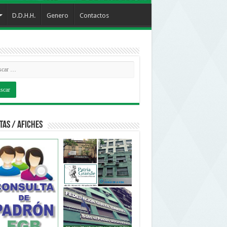
D.D.H.H.
Genero
Contactos
tas / Afiches