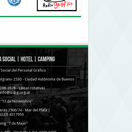
 Social | Hotel | Camping
Social del Personal Gráfico
Belgrano 2530 - Ciudad Autónoma de Buenos
4308-2678 - Líneas rotativas
 info@ospg.org.ar
 "13 de Noviembre"
eras 2966/74 - Mar del Plata |
(0223) 4517959
ing "7 de Mayo"