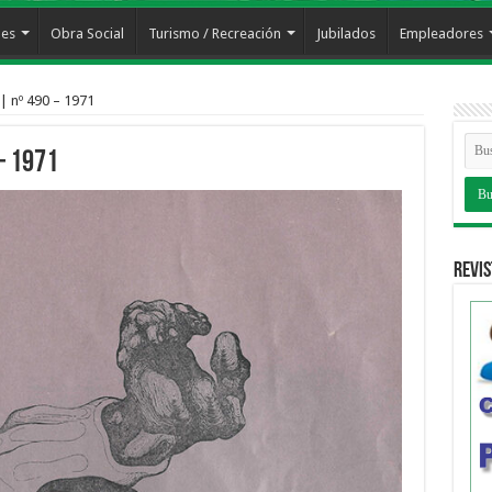
les
Obra Social
Turismo / Recreación
Jubilados
Empleadores
| nº 490 – 1971
– 1971
Revis