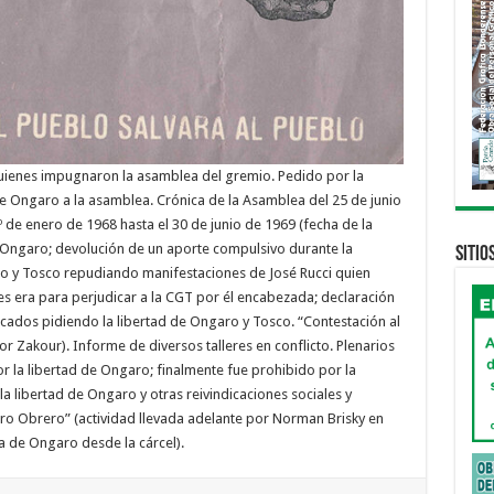
uienes impugnaron la asamblea del gremio. Pedido por la
e Ongaro a la asamblea. Crónica de la Asamblea del 25 de junio
de enero de 1968 hasta el 30 de junio de 1969 (fecha de la
de Ongaro; devolución de un aporte compulsivo durante la
Sitio
ro y Tosco repudiando manifestaciones de José Rucci quien
s era para perjudicar a la CGT por él encabezada; declaración
ados pidiendo la libertad de Ongaro y Tosco. “Contestación al
 Zakour). Informe de diversos talleres en conflicto. Plenarios
 la libertad de Ongaro; finalmente fue prohibido por la
la libertad de Ongaro y otras reivindicaciones sociales y
atro Obrero” (actividad llevada adelante por Norman Brisky en
a de Ongaro desde la cárcel).