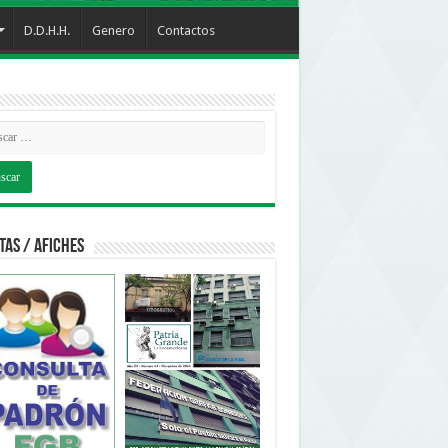
D.D.H.H.
Genero
Contactos
tas / Afiches