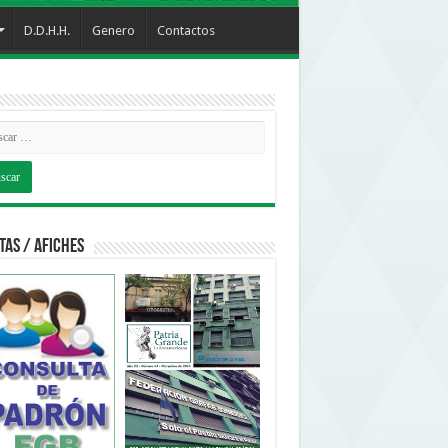
D.D.H.H.
Genero
Contactos
tas / Afiches