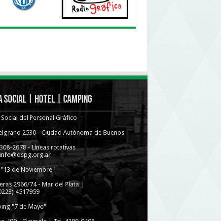
 Social | Hotel | Camping
Social del Personal Gráfico
Belgrano 2530 - Ciudad Autónoma de Buenos
4308-2678 - Líneas rotativas
 info@ospg.org.ar
 "13 de Noviembre"
eras 2966/74 - Mar del Plata |
(0223) 4517959
ing "7 de Mayo"