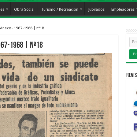
les
Obra Social
Turismo / Recreación
Jubilados
Empleadores
 Anexo- 1967-1968 | nº18
967-1968 | nº18
Revis