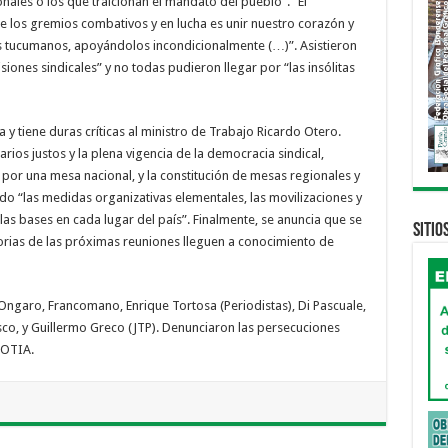
ales o los que traicionan el mandato del pueblo”. “El
 los gremios combativos y en lucha es unir nuestro corazón y
es tucumanos, apoyándolos incondicionalmente (…)”. Asistieron
ones sindicales” y no todas pudieron llegar por “las insólitas
 y tiene duras críticas al ministro de Trabajo Ricardo Otero.
arios justos y la plena vigencia de la democracia sindical,
or una mesa nacional, y la constitución de mesas regionales y
ndo “las medidas organizativas elementales, las movilizaciones y
las bases en cada lugar del país”. Finalmente, se anuncia que se
Sitio
rias de las próximas reuniones lleguen a conocimiento de
 Ongaro, Francomano, Enrique Tortosa (Periodistas), Di Pascuale,
Tosco, y Guillermo Greco (JTP). Denunciaron las persecuciones
FOTIA.