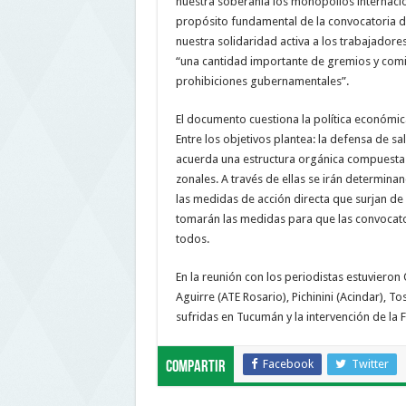
nuestra soberanía los monopolios internacion
propósito fundamental de la convocatoria de
nuestra solidaridad activa a los trabajador
“una cantidad importante de gremios y comisi
prohibiciones gubernamentales”.
El documento cuestiona la política económica
Entre los objetivos plantea: la defensa de sal
acuerda una estructura orgánica compuesta p
zonales. A través de ellas se irán determina
las medidas de acción directa que surjan de 
tomarán las medidas para que las convocato
todos.
En la reunión con los periodistas estuvieron
Aguirre (ATE Rosario), Pichinini (Acindar), 
sufridas en Tucumán y la intervención de la 
Facebook
Twitter
Compartir