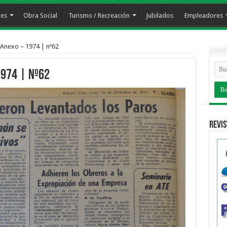
les
Obra Social
Turismo / Recreación
Jubilados
Empleadores
 Anexo – 1974 | nº62
1974 | nº62
Revis