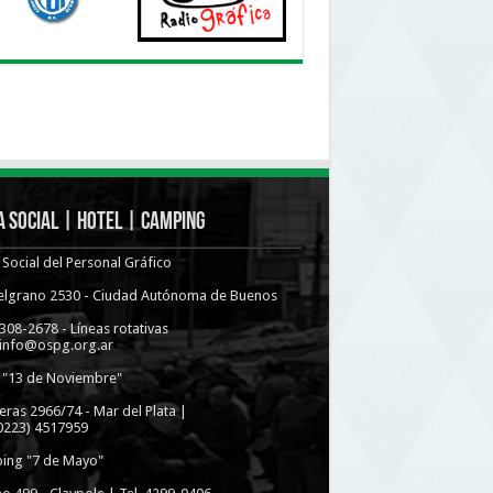
 Social | Hotel | Camping
Social del Personal Gráfico
Belgrano 2530 - Ciudad Autónoma de Buenos
4308-2678 - Líneas rotativas
 info@ospg.org.ar
 "13 de Noviembre"
eras 2966/74 - Mar del Plata |
(0223) 4517959
ing "7 de Mayo"