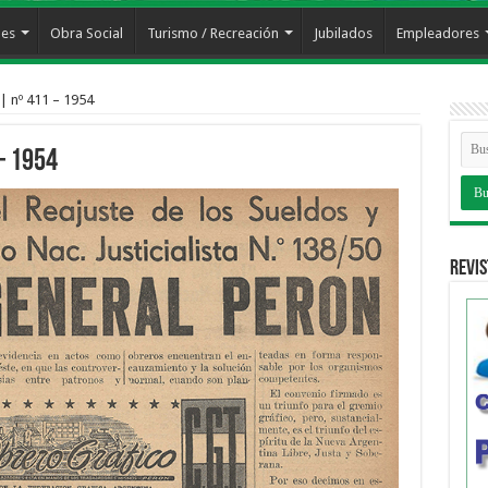
les
Obra Social
Turismo / Recreación
Jubilados
Empleadores
| nº 411 – 1954
– 1954
Revis