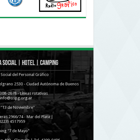
 Social | Hotel | Camping
Social del Personal Gráfico
Belgrano 2530 - Ciudad Autónoma de Buenos
4308-2678 - Líneas rotativas
 info@ospg.org.ar
 "13 de Noviembre"
eras 2966/74 - Mar del Plata |
(0223) 4517959
ing "7 de Mayo"