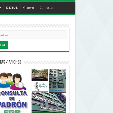
D.D.H.H.
Genero
Contactos
tas / Afiches