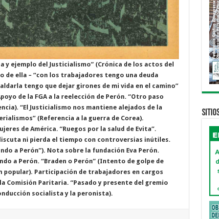
a y ejemplo del Justicialismo” (Crónica de los actos del
so de ella – “con los trabajadores tengo una deuda
aldarla tengo que dejar girones de mi vida en el camino”
Apoyo de la FGA a la reelección de Perón. “Otro paso
cia). “El Justicialismo nos mantiene alejados de la
Sitio
rialismos” (Referencia a la guerra de Corea).
jeres de América. “Ruegos por la salud de Evita”.
scuta ni pierda el tiempo con controversias inútiles.
ndo a Perón”). Nota sobre la fundación Eva Perón.
ndo a Perón. “Braden o Perón” (Intento de golpe de
n popular). Participación de trabajadores en cargos
 la Comisión Paritaria. “Pasado y presente del gremio
nducción socialista y la peronista).