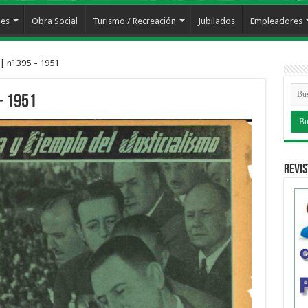
les
Obra Social
Turismo / Recreación
Jubilados
Empleadores
| nº 395 – 1951
– 1951
Revis