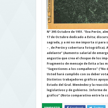
Nº 395 Octubre de 1951.
“Eva Perón, alm
17 de Octubre dedicado a Evita; discur
sagrada, y a mí no me importa si para s
– , de Perón y cobertura fotográfica). 
adelante” (Aumento salarial de emergen
angustia que crea el choque de los impe
Fragmento de mensaje de Evita a las mu
“Sugestiones a los compañeros” (“No di
Usted hará cumplido con su deber vota
Distintos trabajadores gráficos apoya
Estado del Gral. Menéndez y la reacció
legislativos y de gobierno. Informe de
gráfico” (Nota comparativa entre la co
Facebook
Twitter