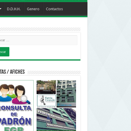
D.D.H.H.
Genero
Contactos
tas / Afiches