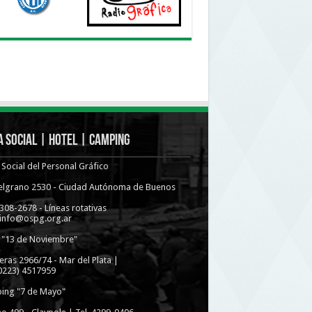
 Social | Hotel | Camping
Social del Personal Gráfico
Belgrano 2530 - Ciudad Autónoma de Buenos
4308-2678 - Líneas rotativas
 info@ospg.org.ar
 "13 de Noviembre"
eras 2966/74 - Mar del Plata |
(0223) 4517959
ing "7 de Mayo"