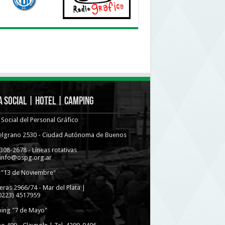
 Social | Hotel | Camping
Social del Personal Gráfico
Belgrano 2530 - Ciudad Autónoma de Buenos
4308-2678 - Líneas rotativas
 info@ospg.org.ar
 "13 de Noviembre"
eras 2966/74 - Mar del Plata |
(0223) 4517959
ing "7 de Mayo"