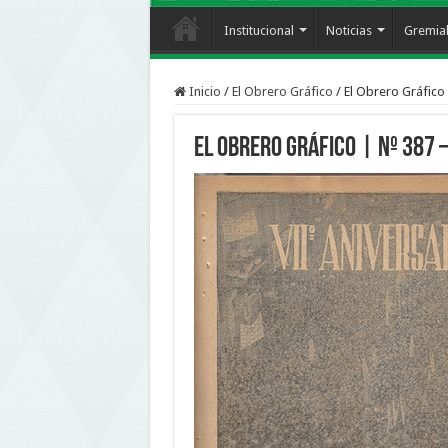
Institucional
Noticias
Gremia
Inicio
/
El Obrero Gráfico
/
El Obrero Gráfico 
El Obrero Gráfico | nº 387 