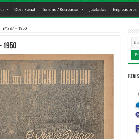
les
Obra Social
Turismo / Recreación
Jubilados
Empleadores
| nº 387 – 1950
– 1950
Revis