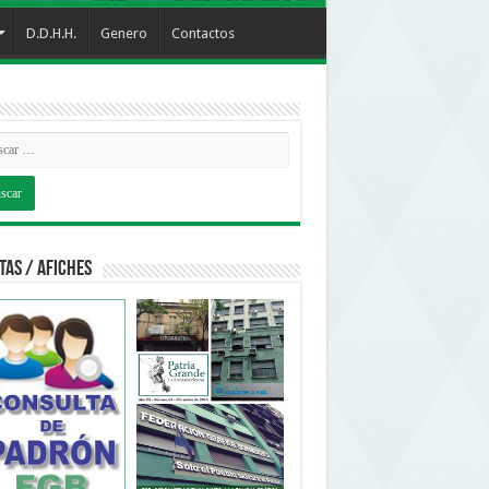
D.D.H.H.
Genero
Contactos
tas / Afiches