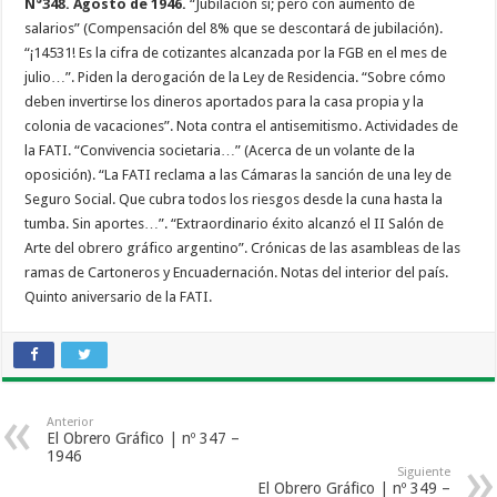
N°348. Agosto de 1946.
“Jubilación sí; pero con aumento de
salarios” (Compensación del 8% que se descontará de jubilación).
“¡14531! Es la cifra de cotizantes alcanzada por la FGB en el mes de
julio…”. Piden la derogación de la Ley de Residencia. “Sobre cómo
deben invertirse los dineros aportados para la casa propia y la
colonia de vacaciones”. Nota contra el antisemitismo. Actividades de
la FATI. “Convivencia societaria…” (Acerca de un volante de la
oposición). “La FATI reclama a las Cámaras la sanción de una ley de
Seguro Social. Que cubra todos los riesgos desde la cuna hasta la
tumba. Sin aportes…”. “Extraordinario éxito alcanzó el II Salón de
Arte del obrero gráfico argentino”. Crónicas de las asambleas de las
ramas de Cartoneros y Encuadernación. Notas del interior del país.
Quinto aniversario de la FATI.
Anterior
El Obrero Gráfico | nº 347 –
1946
Siguiente
El Obrero Gráfico | nº 349 –