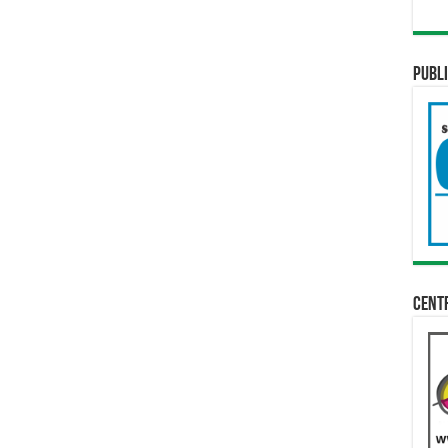
Publi
Cent