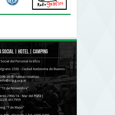
 Social | Hotel | Camping
Social del Personal Gráfico
Belgrano 2530 - Ciudad Autónoma de Buenos
4308-2678 - Líneas rotativas
 info@ospg.org.ar
 "13 de Noviembre"
eras 2966/74 - Mar del Plata |
(0223) 4517959
ing "7 de Mayo"