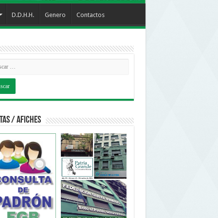
D.D.H.H.
Genero
Contactos
tas / Afiches