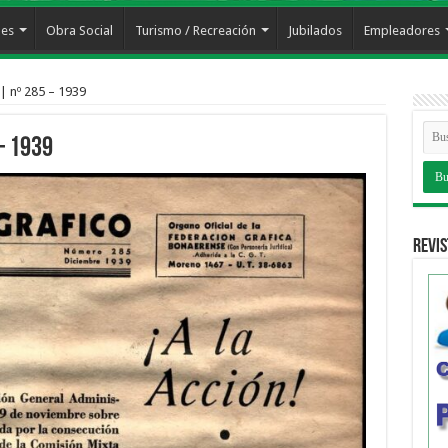
les
Obra Social
Turismo / Recreación
Jubilados
Empleadores
| nº 285 – 1939
– 1939
Revis