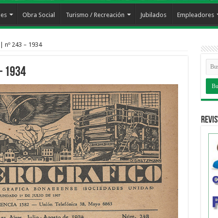
les
Obra Social
Turismo / Recreación
Jubilados
Empleadores
| nº 243 – 1934
– 1934
Revis