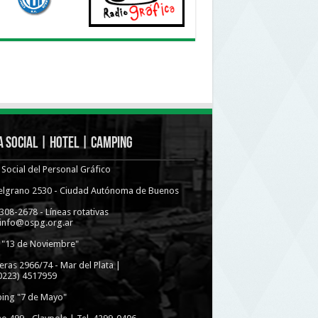
 Social | Hotel | Camping
Social del Personal Gráfico
Belgrano 2530 - Ciudad Autónoma de Buenos
4308-2678 - Líneas rotativas
 info@ospg.org.ar
 "13 de Noviembre"
eras 2966/74 - Mar del Plata |
(0223) 4517959
ing "7 de Mayo"