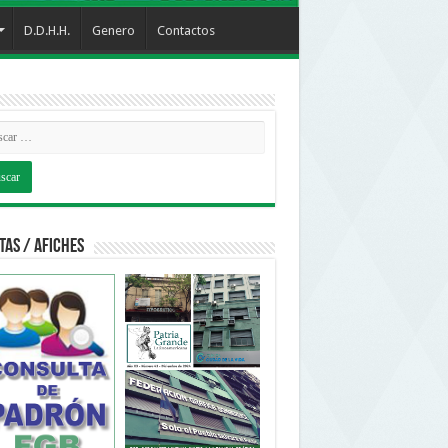
D.D.H.H.
Genero
Contactos
tas / Afiches