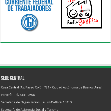
Sede Central
Casa Central (Av. Paseo Colón 731 - Ciudad Autónoma de Buenos Aires)
Portería: Tel. 4343-0506
Secretaría de Organización: Tel. 4345-0466 / 0419
Secretaría de Asistencia Social y Turismo: