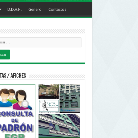
D.D.H.H.
Genero
Contactos
tas / Afiches