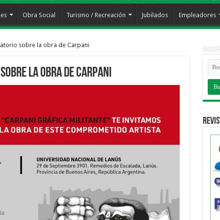
les
Obra Social
Turismo / Recreación
Jubilados
Empleadores
atorio sobre la obra de Carpani
 sobre la obra de Carpani
Revis