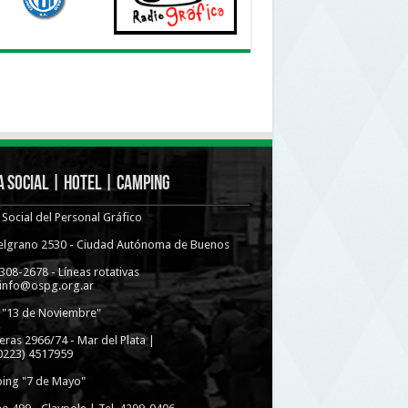
 Social | Hotel | Camping
Social del Personal Gráfico
Belgrano 2530 - Ciudad Autónoma de Buenos
4308-2678 - Líneas rotativas
 info@ospg.org.ar
 "13 de Noviembre"
eras 2966/74 - Mar del Plata |
(0223) 4517959
ing "7 de Mayo"