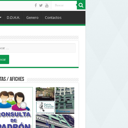
D.D.H.H.
Genero
Contactos
tas / Afiches