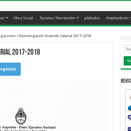
les
Obra Social
Turismo / Recreación
Jubilados
Empleadores
ogaciones
/
Homologación Acuerdo Salarial 2017-2018
rial 2017-2018
logación
Revis