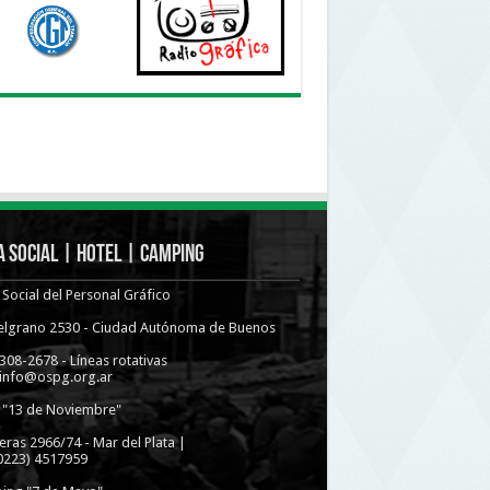
 Social | Hotel | Camping
Social del Personal Gráfico
Belgrano 2530 - Ciudad Autónoma de Buenos
4308-2678 - Líneas rotativas
 info@ospg.org.ar
 "13 de Noviembre"
eras 2966/74 - Mar del Plata |
(0223) 4517959