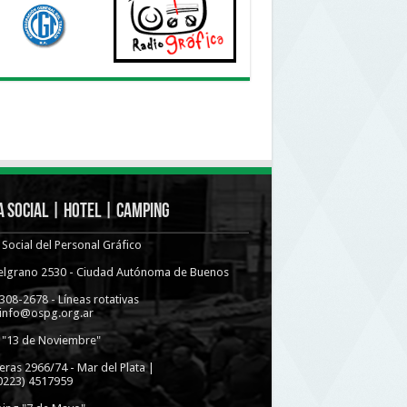
 Social | Hotel | Camping
Social del Personal Gráfico
Belgrano 2530 - Ciudad Autónoma de Buenos
4308-2678 - Líneas rotativas
 info@ospg.org.ar
 "13 de Noviembre"
eras 2966/74 - Mar del Plata |
(0223) 4517959