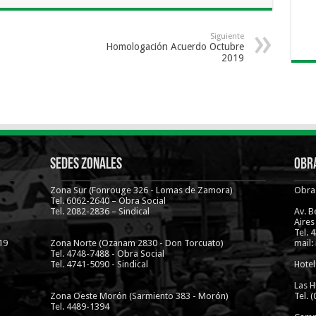
Siguiente
Homologación Acuerdo Octubre
2019
Sedes Zonales
Obra
Zona Sur (Fonrouge 326 - Lomas de Zamora)
Obra 
Tel. 6062-2640 – Obra Social
Tel. 2082-2836 – Sindical
Av. 
Aires
Tel. 
19
Zona Norte (Ozanam 2830 - Don Torcuato)
mail:
Tel. 4748-7488 - Obra Social
Tel. 4741-5090 - Sindical
Hotel
Las H
Zona Oeste Morón (Sarmiento 383 - Morón)
Tel. 
Tel. 4489-1394