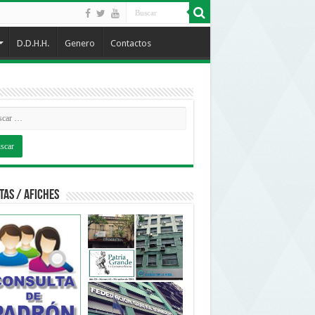
D.D.H.H.
Genero
Contactos
tas / Afiches