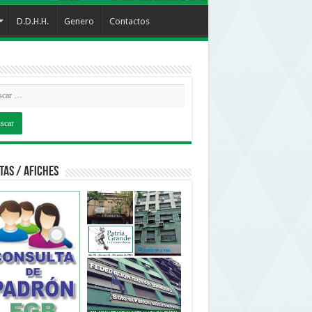
D.D.H.H.
Genero
Contactos
tas / Afiches