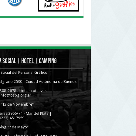
 Social | Hotel | Camping
Social del Personal Gráfico
Belgrano 2530 - Ciudad Autónoma de Buenos
4308-2678 - Líneas rotativas
 info@ospg.org.ar
 "13 de Noviembre"
eras 2966/74 - Mar del Plata |
(0223) 4517959
ing "7 de Mayo"