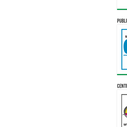
Publi
Cent