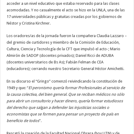
acceder a un nivel educativo que estaba reservado para las clases
acomodadas. Y no casualmente el acto se hizo en la UNLA, una de las
17 universidades públicas y gratuitas creadas por los gobiernos de
Néstor y Cristina Kirchner.
Los oradores/as de la jornada fueron la compañera Claudia Lazzaro –
del gremio de curtidores y miembro de la Comisión de Educación,
Cultura, Ciencia y Tecnología de la CFT que impulsó el acto-; Mario
Almirón de SADOP (docentes privados); Daniel Ricci de ADUBA
(docentes universitarios de Bs As); Fabián Felman de CEA
(educadores); cerrando nuestro Secretario General Héctor Amichetti.
En su discurso el “Gringo” comenzó reivindicando la constitución de
1949 y que: “
El peronismo quería formar Profesionales al servicio de
la causa colectiva, del bien general. Que se reciban médicos no sólo
para abrir un consultorio y hacer dinero, quería formar estudiosos
del derecho que salgan a defender las injusticias sociales o
economistas que se formen para pensar un proyecto de país en
beneficio de todos
”.
Rescató la creación de la Facultad Nacional Obrera (hoy UTN) y de