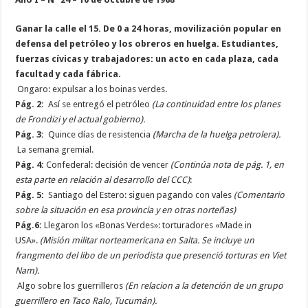
Ganar la calle el 15. De 0 a 24 horas, movilización popular en
defensa del petróleo y los obreros en huelga. Estudiantes,
fuerzas cívicas y trabajadores: un acto en cada plaza, cada
facultad y cada fábrica.
Ongaro: expulsar a los boinas verdes.
Pág. 2:
Así se entregó el petróleo
(La continuidad entre los planes
de Frondizi y el actual gobierno).
Pág. 3:
Quince días de resistencia
(Marcha de la huelga petrolera).
La semana gremial.
Pág. 4:
Confederal: decisión de vencer
(Continúa nota de pág. 1, en
esta parte en relación al desarrollo del CCC)
:
Pág. 5:
Santiago del Estero: siguen pagando con vales
(Comentario
sobre la situación en esa provincia y en otras norteñas)
Pág.6:
Llegaron los «Bonas Verdes»: torturadores «Made in
USA».
(Misión militar norteamericana en Salta. Se incluye un
frangmento del libo de un periodista que presenció torturas en Viet
Nam).
Algo sobre los guerrilleros
(En relacion a la detención de un grupo
guerrillero en Taco Ralo, Tucumán).