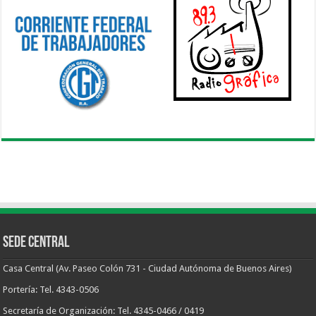
Sede Central
Casa Central (Av. Paseo Colón 731 - Ciudad Autónoma de Buenos Aires)
Portería: Tel. 4343-0506
Secretaría de Organización: Tel. 4345-0466 / 0419